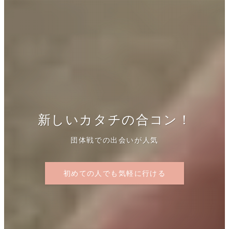
自然に出会いを見つける方法11
新しいカタチの合コン！
再婚活おすすめ方法5選
選！
30代以上でも不利じゃない
団体戦での出会いが人気
社会人のあなたに
初めての人でも気軽に行ける
バツイチの出会い方
バツイチの出会い方
アプリ以外での出会い方
アプリ以外での出会い方