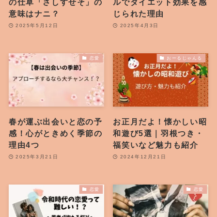
の仕草「さしすせそ」の
ルでダイエット効果を感
意味はナニ？
じられた理由
2025年5月12日
2025年4月3日
恋愛
おーるじゃんる
春が運ぶ出会いと恋の予
お正月だよ！懐かしい昭
感！心がときめく季節の
和遊び5選｜羽根つき・
理由4つ
福笑いなど魅力も紹介
2025年3月21日
2024年12月21日
恋愛
恋愛