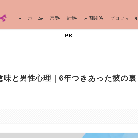
ホーム
恋愛
結婚
人間関係
プロフィー
PR
意味と男性心理｜6年つきあった彼の裏
。