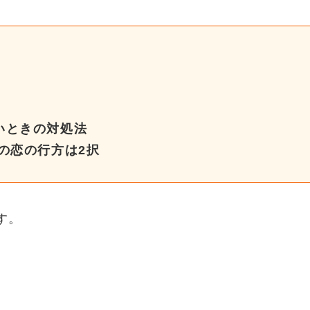
】
いときの対処法
の恋の行方は2択
す。