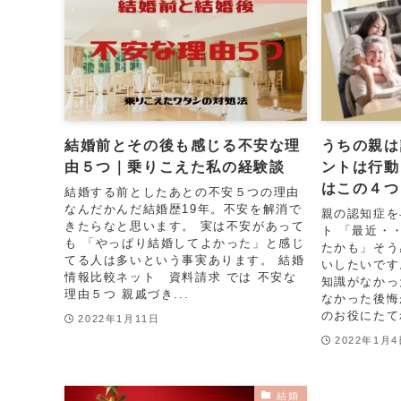
結婚前とその後も感じる不安な理
うちの親は
由５つ｜乗りこえた私の経験談
ントは行動
はこの４つ
結婚する前としたあとの不安５つの理由
なんだかんだ結婚歴19年。不安を解消で
親の認知症を
きたらなと思います。 実は不安があって
ト 「最近・
も 「やっぱり結婚してよかった」と感じ
たかも」そう
てる人は多いという事実あります。 結婚
いしたいです
情報比較ネット 資料請求 では 不安な
知識がなかっ
理由５つ 親戚づき...
なかった後悔
のお役にたてれ
2022年1月11日
2022年1月
結婚