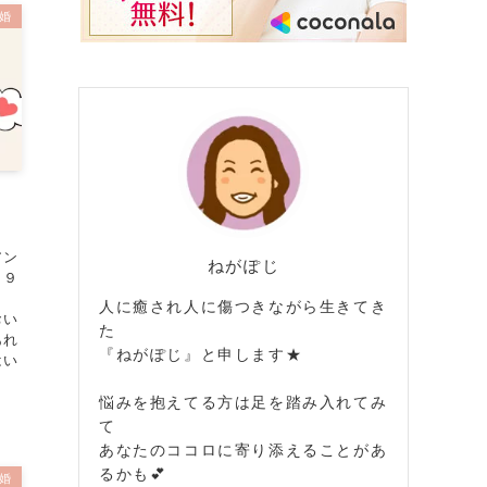
婚
アン
ねがぽじ
１９
人に癒され人に傷つきながら生きてき
おい
た
あれ
『ねがぽじ』と申します★
はい
悩みを抱えてる方は足を踏み入れてみ
て
あなたのココロに寄り添えることがあ
るかも💕
婚