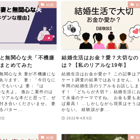
結婚
結
と無関心な夫「不機嫌
結婚生活はお金？愛？大切なの
まとめてみた
は？【私のリアルな19年】
無関心な夫 妻が不機嫌にな
結婚生活はお金か愛か？ この記事は
あります。 妻：「今日なに
ケート調査の結果ではありません。 
んでもいいよ 妻：『は
年間の結婚生活のリアルをお話ししま
心な夫よ。 激おこ案件のは
す！ 「どちらが大切？」結婚生活に
 リアルな本だと思って、ぜ
て永遠のテーマですね。 お金も愛も
付き合いくださいませ。 妻
ば最高！ …しかしながら現実はそう
パター...
かない。 経験談が参...
2日
2022年4月5日
結婚
結