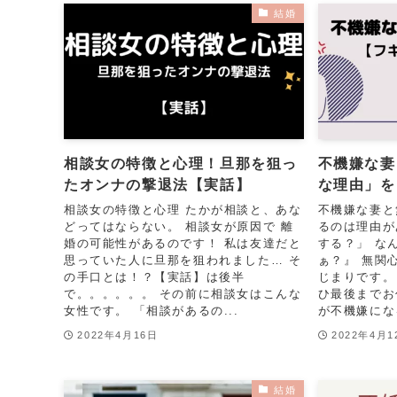
結婚
相談女の特徴と心理！旦那を狙っ
不機嫌な妻
たオンナの撃退法【実話】
な理由」を
相談女の特徴と心理 たかが相談と、あな
不機嫌な妻と
どってはならない。 相談女が原因で 離
るのは理由が
婚の可能性があるのです！ 私は友達だと
する？」 な
思っていた人に旦那を狙われました… そ
ぁ？』 無関
の手口とは！？【実話】は後半
じまりです。
で。。。。。。 その前に相談女はこんな
ひ最後までお
女性です。 「相談があるの...
が不機嫌になる
2022年4月16日
2022年4月1
結婚