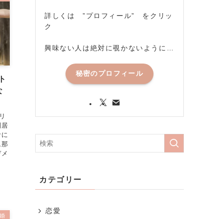
詳しくは ”プロフィール” をクリッ
ク
興味ない人は絶対に覗かないように…
秘密のプロフィール
ト
な
リ
別居
考に
旦那
デメ
カテゴリー
恋愛
婚