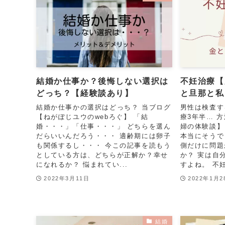
結婚か仕事か？後悔しない選択は
不妊治療【
どっち？【経験談あり】
と旦那と私
結婚か仕事かの選択はどっち？ 当ブログ
男性は検査す
【ねがぽじユウのwebろぐ】 「結
療3年半… 
婚・・・」「仕事・・・」 どちらを選ん
婦の体験談】
だらいいんだろう・・・ 適齢期には卵子
本当にそうで
も関係するし・・・ 今この記事を読もう
側だけに問題
としている方は、どちらが正解か？幸せ
か？ 実は自
になれるか？ 悩まれてい...
すよね。 不妊
2022年3月11日
2022年1月2
結婚