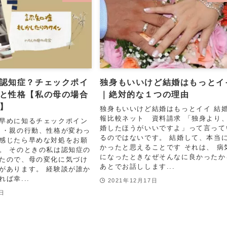
認知症？チェックポイ
独身もいいけど結婚はもっとイ
と性格【私の母の場合
｜絶対的な１つの理由
】
独身もいいけど結婚はもっとイイ 結
報比較ネット 資料請求 「独身より
早めに知るチェックポイン
婚したほうがいいですよ」って言って
・・親の行動、性格が変わっ
るのではないです。 結婚して、本当
感じたら早めな対処をお願
かったと思えることです それは、 病
。 そのときの私は認知症の
になったときなぜそんなに良かったか
たので、母の変化に気づけ
あとでお話しします...
があります。 経験談が誰か
ば幸...
2021年12月17日
4日