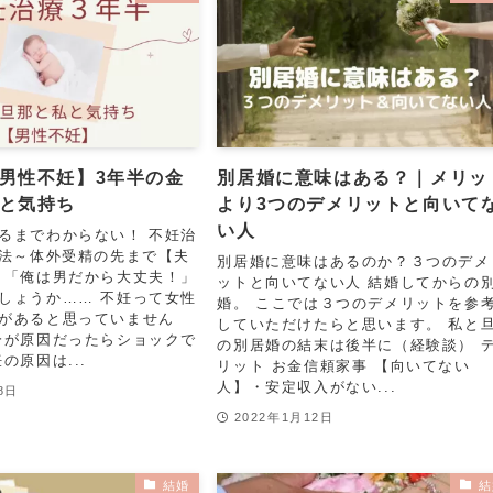
男性不妊】3年半の金
別居婚に意味はある？｜メリッ
と気持ち
より3つのデメリットと向いて
い人
るまでわからない！ 不妊治
方法～体外受精の先まで【夫
別居婚に意味はあるのか？３つのデメ
 「俺は男だから大丈夫！」
ットと向いてない人 結婚してからの
しょうか…… 不妊って女性
婚。 ここでは３つのデメリットを参
があると思っていません
していただけたらと思います。 私と
分が原因だったらショックで
の別居婚の結末は後半に（経験談） 
の原因は...
リット お金信頼家事 【向いてない
人】・安定収入がない...
8日
2022年1月12日
結婚
結