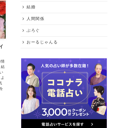
結婚
人間関係
ぶろぐ
おーるじゃんる
イ
婚情
、結
い
によ
気
を