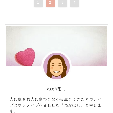
1
2
3
4
ねがぽじ
人に癒され人に傷つきながら生きてきたネガティ
ブとポジティブを合わせた『ねがぽじ』と申しま
す。