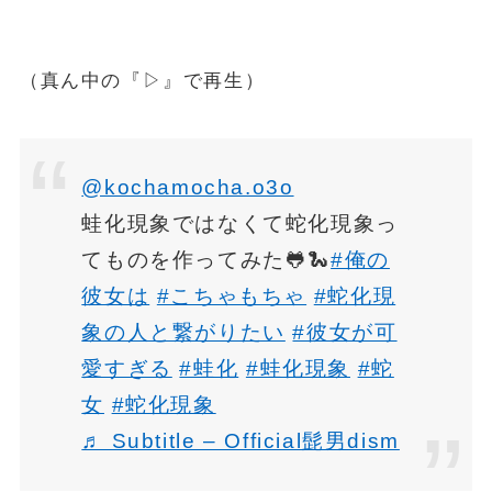
（真ん中の『▷』で再生）
@kochamocha.o3o
蛙化現象ではなくて蛇化現象っ
てものを作ってみた🐸🐍
#俺の
彼女は
#こちゃもちゃ
#蛇化現
象の人と繋がりたい
#彼女が可
愛すぎる
#蛙化
#蛙化現象
#蛇
女
#蛇化現象
♬ Subtitle – Official髭男dism