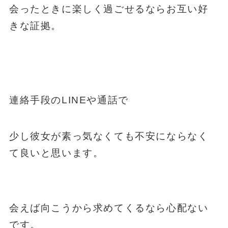
会ったときに楽しく過ごせるならお互い好
きな証拠。
連絡手段のLINEや通話で
少し彼女が素っ気なくても不安にならなく
て良いと思います。
会えば向こうから求めてくるなら心配ない
です。