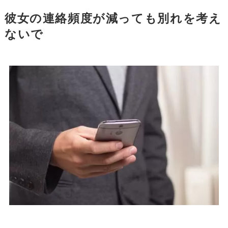
彼女の連絡頻度が減っても別れを考え
ないで