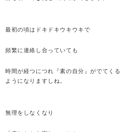
最初の頃はドキドキウキウキで
頻繁に連絡し合っていても
時間が経つにつれ『素の自分』がでてくる
ようになりますしね。
無理をしなくなり