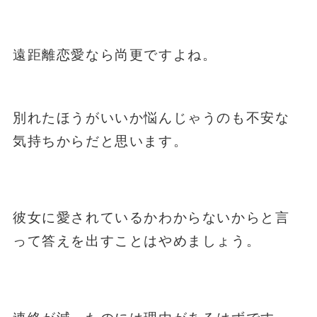
遠距離恋愛なら尚更ですよね。
別れたほうがいいか悩んじゃうのも不安な
気持ちからだと思います。
彼女に愛されているかわからないからと言
って答えを出すことはやめましょう。