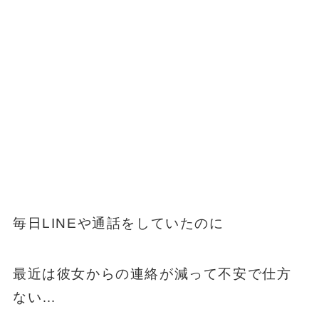
毎日LINEや通話をしていたのに
最近は彼女からの連絡が減って不安で仕方
ない…