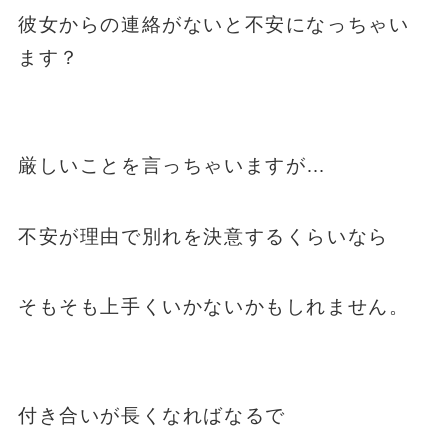
彼女からの連絡がないと不安になっちゃい
ます？
厳しいことを言っちゃいますが…
不安が理由で別れを決意するくらいなら
そもそも上手くいかないかもしれません。
付き合いが長くなればなるで