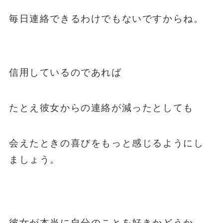
毎日連絡できるわけでもないですからね。
信用しているのであれば
たとえ彼女からの連絡が減ったとしても
会えたときの喜びをもっと感じるようにし
ましょう。
彼女が本当に自分のことを好きかどうか