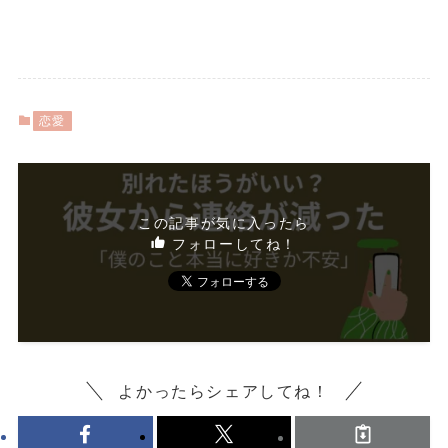
恋愛
この記事が気に入ったら
フォローしてね！
よかったらシェアしてね！