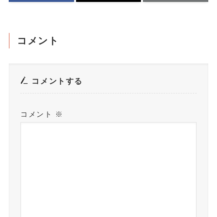
コメント
コメントする
コメント
※