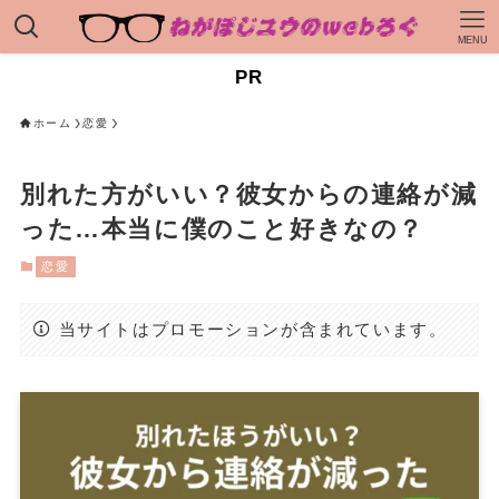
MENU
PR
ホーム
恋愛
別れた方がいい？彼女からの連絡が減
った…本当に僕のこと好きなの？
恋愛
当サイトはプロモーションが含まれています。