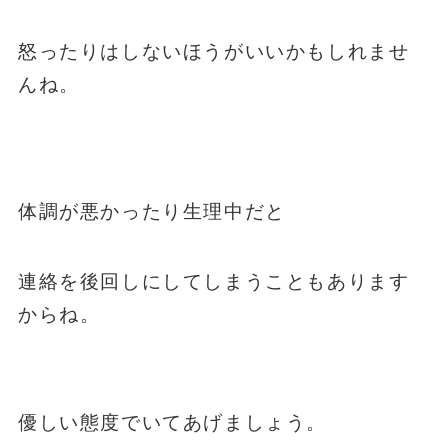
怒ったりはしないほうがいいかもしれませ
んね。
体調が悪かったり生理中だと
連絡を後回しにしてしまうこともあります
からね。
優しい態度でいてあげましょう。