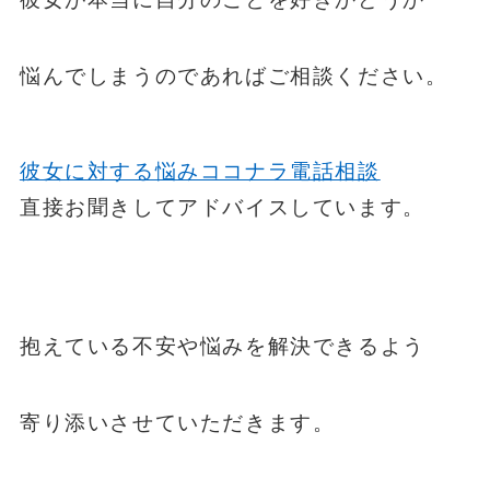
悩んでしまうのであればご相談ください。
彼女に対する悩みココナラ電話相談
直接お聞きしてアドバイスしています。
抱えている不安や悩みを解決できるよう
寄り添いさせていただきます。