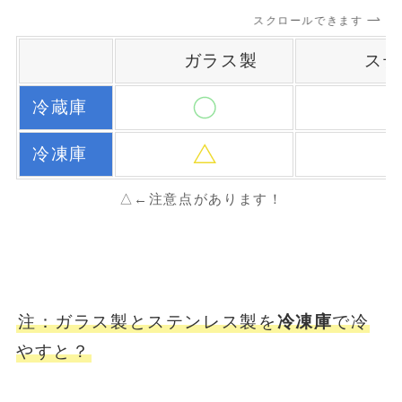
スクロールできます
ガラス製
ステ
冷蔵庫
冷凍庫
△←注意点があります！
注：ガラス製とステンレス製を
冷凍庫
で冷
やすと？